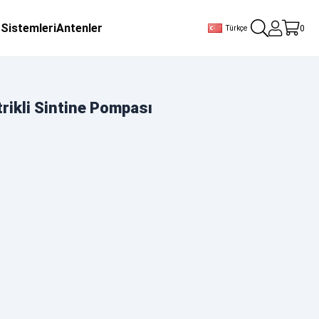
 Sistemleri
Antenler
0
Türkçe
ikli Sintine Pompası