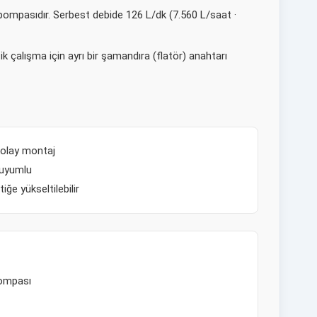
 pompasıdır. Serbest debide 126 L/dk (7.560 L/saat ·
ik çalışma için ayrı bir şamandıra (flatör) anahtarı
kolay montaj
 uyumlu
ğe yükseltilebilir
pompası