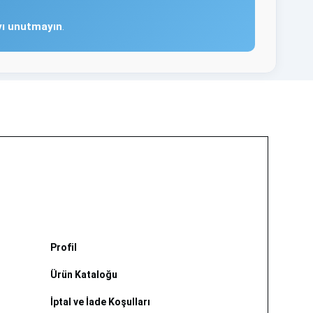
ayı unutmayın
.
Profil
Ürün Kataloğu
İptal ve İade Koşulları