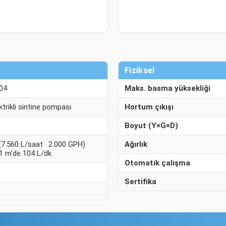
Fiziksel
04
Maks. basma yüksekliği
ktrikli sintine pompası
Hortum çıkışı
Boyut (Y×G×D)
(7.560 L/saat · 2.000 GPH)
Ağırlık
 1 m'de 104 L/dk
Otomatik çalışma
Sertifika