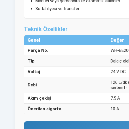
Manuel veya şamandıra ile otomatik kullanım
Su tahliyesi ve transfer
Teknik Özellikler
Genel
Değer
Parça No.
WH-BE20
Tip
Dalgıç ele
Voltaj
24 V DC
126 L/dk 
Debi
serbest ·
Akım çekişi
7,5 A
Önerilen sigorta
10 A