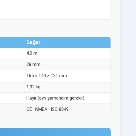
Değer
4,0 m
28 mm
165 × 144 × 121 mm
1,32 kg
Hayır (ayrı şamandıra gerekir)
CE · NMEA · ISO 8849