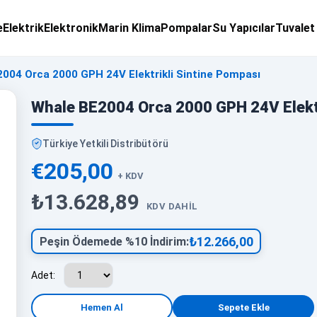
e
Elektrik
Elektronik
Marin Klima
Pompalar
Su Yapıcılar
Tuvalet
004 Orca 2000 GPH 24V Elektrikli Sintine Pompası
Whale BE2004 Orca 2000 GPH 24V Elektr
Türkiye Yetkili Distribütörü
€205,00
+ KDV
₺13.628,89
KDV DAHIL
₺12.266,00
Peşin Ödemede %10 İndirim:
Adet: