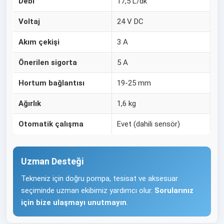
Debi
17,5 L/dk
Voltaj
24 V DC
Akım çekişi
3 A
Önerilen sigorta
5 A
Hortum bağlantısı
19-25 mm
Ağırlık
1,6 kg
Otomatik çalışma
Evet (dahili sensör)
Uzman Desteği
Tekneniz için doğru pompa, tesisat ve aksesuar
seçiminde uzman ekibimiz yardımcı olur.
Sorularınız
için bize ulaşmayı unutmayın
.