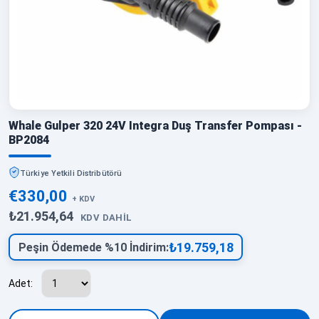
Whale Gulper 320 24V Integra Duş Transfer Pompası -
BP2084
Türkiye Yetkili Distribütörü
€330,00
+ KDV
₺21.954,64
KDV DAHIL
₺19.759,18
Peşin Ödemede %10 İndirim:
Adet: