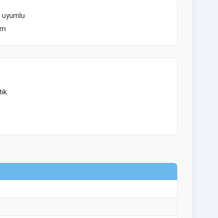
e uyumlu
im
tik