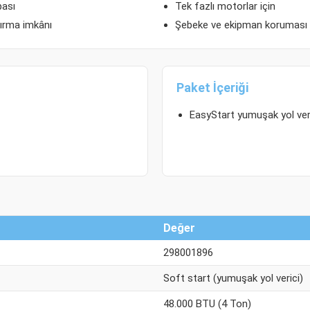
pası
Tek fazlı motorlar için
ştırma imkânı
Şebeke ve ekipman koruması
Paket İçeriği
EasyStart yumuşak yol ver
Değer
298001896
Soft start (yumuşak yol verici)
48.000 BTU (4 Ton)