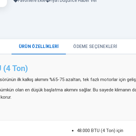
Favorilere Ekle
Fiyat Düşünce Haber Ver
ÜRÜN ÖZELLIKLERI
ÖDEME SEÇENEKLERI
 (4 Ton)
ünün ilk kalkış akımını %65-75 azaltan, tek fazlı motorlar için gelişt
ümkün olan en düşük başlatma akımını sağlar. Bu sayede klimanın daha
korur.
48.000 BTU (4 Ton) için