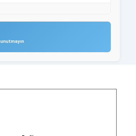
ı unutmayın
.