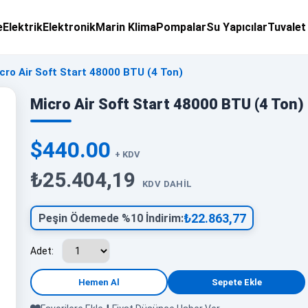
e
Elektrik
Elektronik
Marin Klima
Pompalar
Su Yapıcılar
Tuvalet
cro Air Soft Start 48000 BTU (4 Ton)
Micro Air Soft Start 48000 BTU (4 Ton)
$440.00
+ KDV
₺25.404,19
KDV DAHIL
₺22.863,77
Peşin Ödemede %10 İndirim:
Adet: