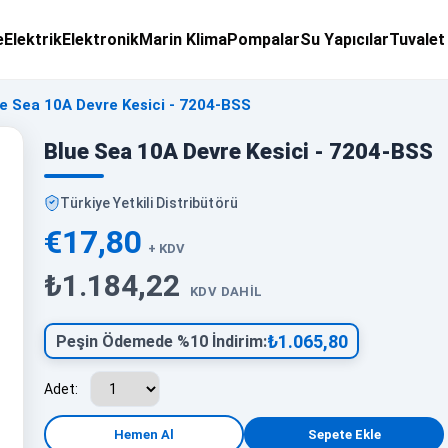
e
Elektrik
Elektronik
Marin Klima
Pompalar
Su Yapıcılar
Tuvalet
e Sea 10A Devre Kesici - 7204-BSS
Blue Sea 10A Devre Kesici - 7204-BSS
Türkiye Yetkili Distribütörü
€17,80
+ KDV
₺1.184,22
KDV DAHIL
₺1.065,80
Peşin Ödemede %10 İndirim:
Adet: