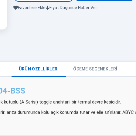
Favorilere Ekle
Fiyat Düşünce Haber Ver
ÜRÜN ÖZELLIKLERI
ÖDEME SEÇENEKLERI
204-BSS
 kutuplu (A Serisi) toggle anahtarlı bir termal devre kesicidir.
ir; arıza durumunda kolu açık konumda tutar ve elle sıfırlanır. ABYC st