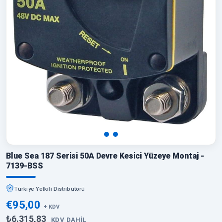
Blue Sea 187 Serisi 50A Devre Kesici Yüzeye Montaj -
7139-BSS
Türkiye Yetkili Distribütörü
€95,00
+ KDV
₺6.315,83
KDV DAHIL