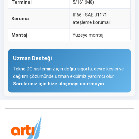
Terminal
5/16" (M8)
IP66 · SAE J1171
Koruma
ateşleme korumalı
Montaj
Yüzeye montaj
Uzman Desteği
Tekne DC sisteminiz için doğru sigorta, devre kesici ve
dağıtım çözümünde uzman ekibimiz yardımcı olur.
Sorularınız için bize ulaşmayı unutmayın
.