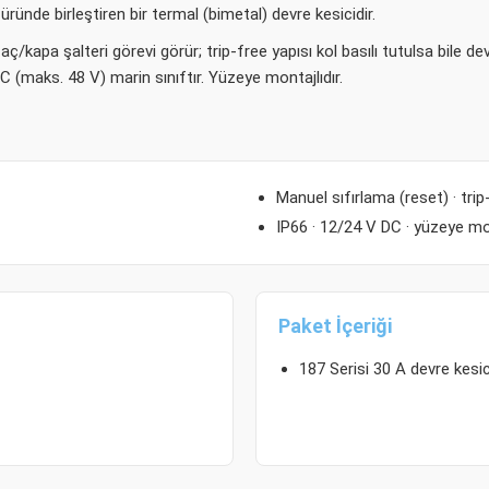
ründe birleştiren bir termal (bimetal) devre kesicidir.
 aç/kapa şalteri görevi görür; trip-free yapısı kol basılı tutulsa bile 
 (maks. 48 V) marin sınıftır. Yüzeye montajlıdır.
Manuel sıfırlama (reset) · trip
IP66 · 12/24 V DC · yüzeye m
Paket İçeriği
187 Serisi 30 A devre kesic