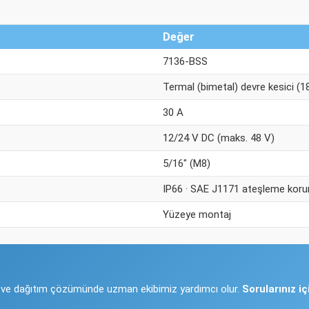
Değer
7136-BSS
Termal (bimetal) devre kesici (18
30 A
12/24 V DC (maks. 48 V)
5/16" (M8)
IP66 · SAE J1171 ateşleme koru
Yüzeye montaj
ci ve dağıtım çözümünde uzman ekibimiz yardımcı olur.
Sorularınız i