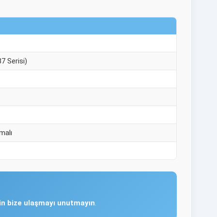
7 Serisi)
malı
çin bize ulaşmayı unutmayın
.