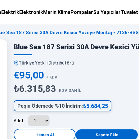
e
Elektrik
Elektronik
Marin Klima
Pompalar
Su Yapıcılar
Tuvalet
ue Sea 187 Serisi 30A Devre Kesici Yüzeye Montaj - 7136-BSS
Blue Sea 187 Serisi 30A Devre Kesici 
Türkiye Yetkili Distribütörü
€95,00
+ KDV
₺6.315,83
KDV DAHIL
₺5.684,25
Peşin Ödemede %10 İndirim:
Adet: