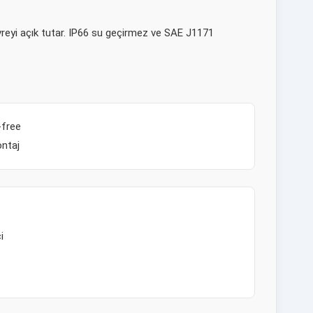
devreyi açık tutar. IP66 su geçirmez ve SAE J1171
-free
ontaj
i